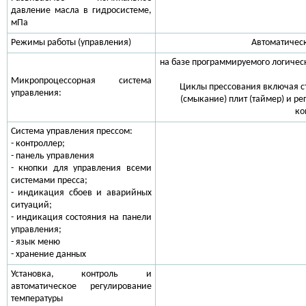
давление масла в гидросистеме,
мПа
Режимы работы (управления)
Автоматическ
на базе программируемого логическ
Микропроцессорная система
Циклы прессования включая ст
управления:
(смыкание) плит (таймер) и р
ко
Система управления прессом:
- контроллер;
- панель управления
- кнопки для управления всеми
системами пресса;
- индикация сбоев и аварийных
ситуаций;
- индикация состояния на панели
управления;
- язык меню
- хранение данных
Установка, контроль и
автоматическое регулирование
температуры