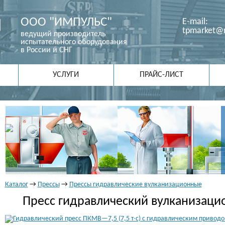
ООО "ИМПУЛЬС"
E-mail:
tpmarket@m
ведущий производитель
испытательного оборудования
в России и СНГ
УСЛУГИ
ПРАЙС-ЛИСТ
Каталог
→
Прессы
→
Прессы гидравлические вулканизационные
Пресс гидравлический вулканизаци