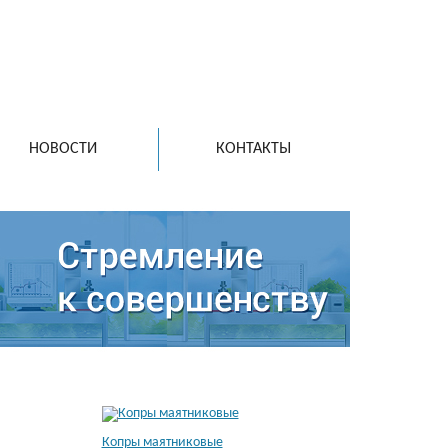
Тел./факс
8 800 777 71 04
ail.ru
+7 (910)985-32-38
+7 (4932)41-89-32
+7 (4932)30-05-45
НОВОСТИ
КОНТАКТЫ
Копры маятниковые