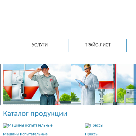
ООО "ИМПУЛЬС"
E-mail:
tpmarket@m
ведущий производитель
испытательного оборудования
в России и СНГ
УСЛУГИ
ПРАЙС-ЛИСТ
Каталог продукции
Машины испытательные
Прессы