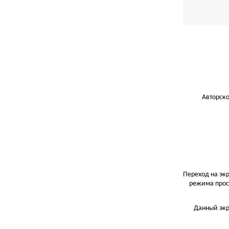
Авторско
Переход на эк
режима прос
Данный экр