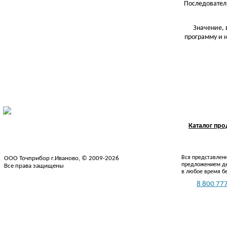
Последовател
Значение, 
программу и н
Каталог пр
Вся представленн
ООО Точприбор г.Иваново, © 2009-2026
предложением де
Все права защищены
в любое время б
Тел.:
8 800 777