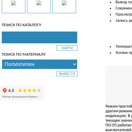
Вывод гр
Сохранен
Просмотр
Запись р
ПОИСК ПО КАТАЛОГУ
Температ
Усилие п
ПОИСК ПО МАТЕРИАЛУ
Режим простой
другим режима
индикации. В 
текущее значе
ПO-5П работае
выключателей,