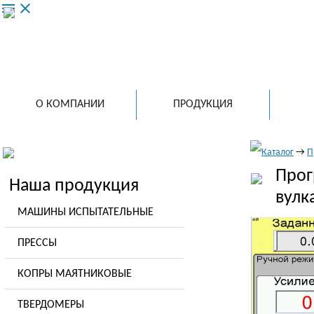
menu
close
ООО 
ведущий
испытат
в России
О КОМПАНИИ
ПРОДУКЦИЯ
Каталог
→
П
Прог
Наша продукция
вулк
МАШИНЫ ИСПЫТАТЕЛЬНЫЕ
ПРЕССЫ
КОПРЫ МАЯТНИКОВЫЕ
ТВЕРДОМЕРЫ