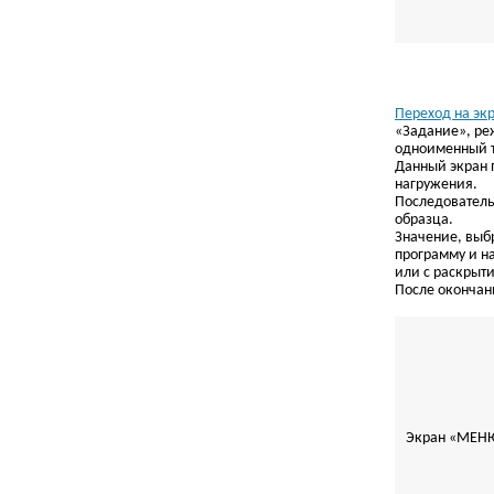
Переход на эк
«Задание», ре
одноименный 
Данный экран 
нагружения.
Последователь
образца.
Значение, выб
программу и на
или с раскрыти
После окончан
Экран «МЕНЮ