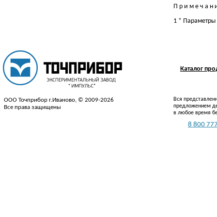
П р и м е ч а н 
1 * Параметры
Каталог пр
Вся представленн
ООО Точприбор г.Иваново, © 2009-2026
предложением де
Все права защищены
в любое время б
Тел.:
8 800 777