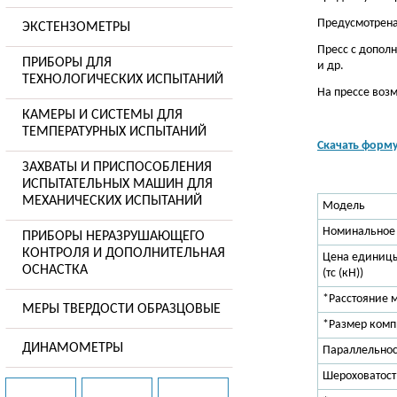
Предусмотрена
ЭКСТЕНЗОМЕТРЫ
Пресс с допол
ПРИБОРЫ ДЛЯ
и др.
ТЕХНОЛОГИЧЕСКИХ ИСПЫТАНИЙ
На прессе воз
КАМЕРЫ И СИСТЕМЫ ДЛЯ
ТЕМПЕРАТУРНЫХ ИСПЫТАНИЙ
Скачать форму
ЗАХВАТЫ И ПРИСПОСОБЛЕНИЯ
ИСПЫТАТЕЛЬНЫХ МАШИН ДЛЯ
МЕХАНИЧЕСКИХ ИСПЫТАНИЙ
Модель
Номинальное у
ПРИБОРЫ НЕРАЗРУШАЮЩЕГО
КОНТРОЛЯ И ДОПОЛНИТЕЛЬНАЯ
Цена единицы
ОСНАСТКА
(тс (кН))
*Расстояние 
МЕРЫ ТВЕРДОСТИ ОБРАЗЦОВЫЕ
*Размер компр
ДИНАМОМЕТРЫ
Параллельнос
Шероховатост