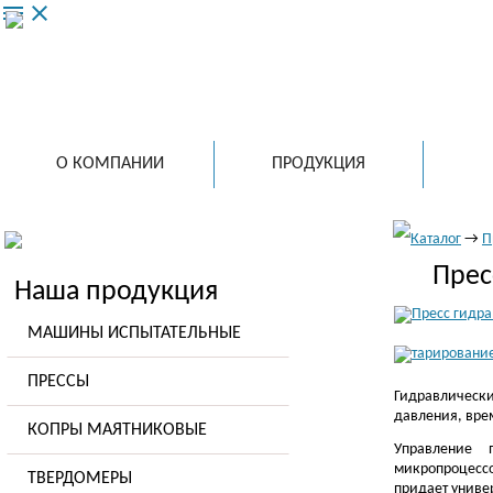
menu
close
ООО 
ведущий
испытат
в России
О КОМПАНИИ
ПРОДУКЦИЯ
Каталог
→
П
Прес
Наша продукция
МАШИНЫ ИСПЫТАТЕЛЬНЫЕ
ПРЕССЫ
Гидравлически
давления, вре
КОПРЫ МАЯТНИКОВЫЕ
Управление 
микропроцесс
ТВЕРДОМЕРЫ
придает униве