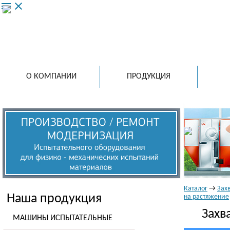
menu
close
ООО 
ведущий
испытат
в России
О КОМПАНИИ
ПРОДУКЦИЯ
Каталог
→
Зах
Наша продукция
на растяжение
Захв
МАШИНЫ ИСПЫТАТЕЛЬНЫЕ