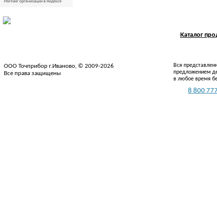
Каталог пр
Вся представленн
ООО Точприбор г.Иваново, © 2009-2026
предложением де
Все права защищены
в любое время б
Тел.:
8 800 777