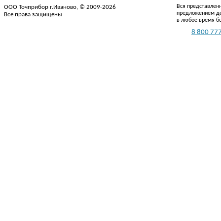
Вся представленн
ООО Точприбор г.Иваново, © 2009-2026
предложением де
Все права защищены
в любое время б
Тел.:
8 800 777