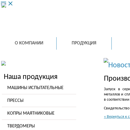
menu
close
ООО 
ведущий
испытат
в России
О КОМПАНИИ
ПРОДУКЦИЯ
Новос
Наша продукция
Произво
МАШИНЫ ИСПЫТАТЕЛЬНЫЕ
Запуск в сер
металлов и спл
в соответствии
ПРЕССЫ
Свидетельство
КОПРЫ МАЯТНИКОВЫЕ
« Вернуться к 
ТВЕРДОМЕРЫ