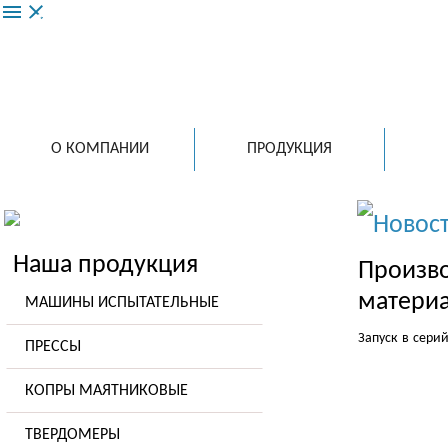
menu
close
ООО 
ведущий
испытат
в России
О КОМПАНИИ
ПРОДУКЦИЯ
Новос
Наша продукция
Произво
материа
МАШИНЫ ИСПЫТАТЕЛЬНЫЕ
Запуск в сери
ПРЕССЫ
КОПРЫ МАЯТНИКОВЫЕ
ТВЕРДОМЕРЫ