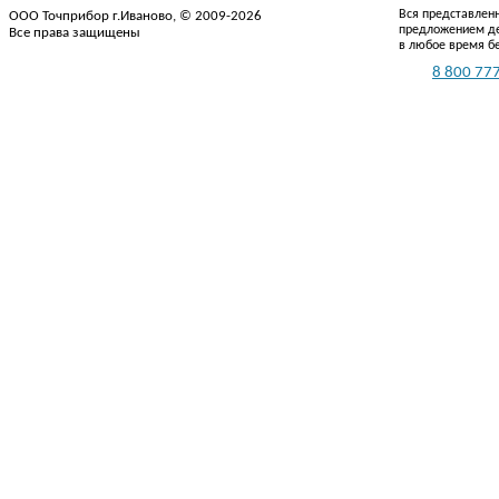
Вся представленн
ООО Точприбор г.Иваново, © 2009-2026
предложением де
Все права защищены
в любое время б
Тел.:
8 800 777