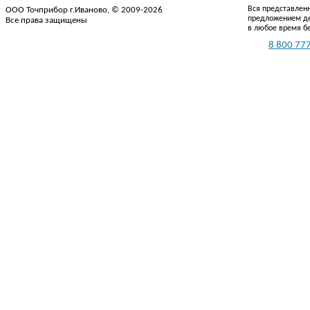
Вся представленн
ООО Точприбор г.Иваново, © 2009-2026
предложением де
Все права защищены
в любое время б
Тел.:
8 800 777