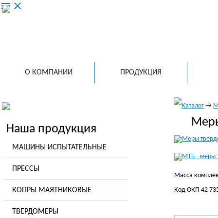
menu
close
ООО 
ведущий
испытат
в России
О КОМПАНИИ
ПРОДУКЦИЯ
Каталог
→
М
Меры
Наша продукция
МАШИНЫ ИСПЫТАТЕЛЬНЫЕ
ПРЕССЫ
Масса комплект
КОПРЫ МАЯТНИКОВЫЕ
Код ОКП 42 735
ТВЕРДОМЕРЫ