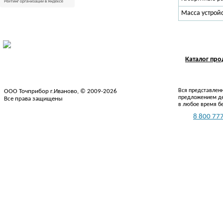
Масса устройс
Каталог пр
Вся представленн
ООО Точприбор г.Иваново, © 2009-2026
предложением де
Все права защищены
в любое время б
Тел.:
8 800 777