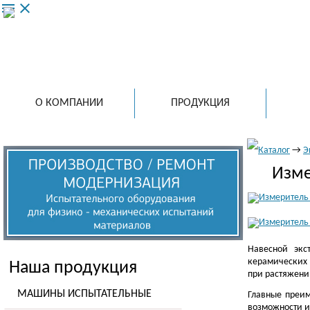
menu
close
ООО 
ведущий
испытат
в России
О КОМПАНИИ
ПРОДУКЦИЯ
Каталог
→
Э
Изме
Навесной экс
керамических 
Наша продукция
при растяжении
МАШИНЫ ИСПЫТАТЕЛЬНЫЕ
Главные преим
возможности и